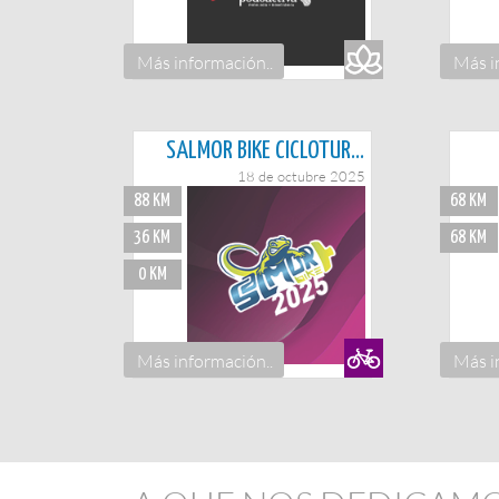
Más información..
Más i
SALMOR BIKE CICLOTURISTA
18 de octubre 2025
88 KM
68 KM
36 KM
68 KM
0 KM
Más información..
Más i