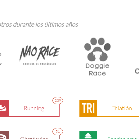
tros durante los últimos años
239
Running
Triatlón
51
Obstáculos
Senderismo