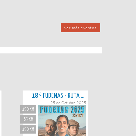
ver más eventos
18 ª FUDENAS - RUTA Y CARRERA
25 de Octubre 2025
150 KM
65 KM
150 KM