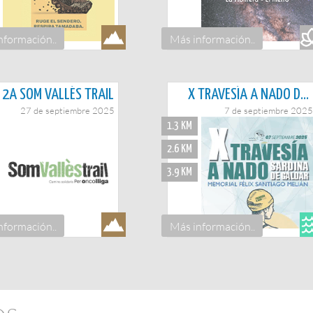
nformación..
Más información..
2A SOM VALLÉS TRAIL
X TRAVESÍA A NADO DE SARDINA DE GÁLDAR. MEMORIAL FÉLIX SANTIAGO MELIÁN
27 de septiembre 2025
7 de septiembre 2025
1.3 KM
2.6 KM
3.9 KM
nformación..
Más información..