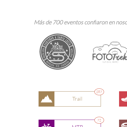
Más de 700 eventos confiaron en noso
287
Trail
72
MTB