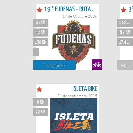
19 ª FUDENAS - RUTA Y CARRERA
17 de Octubre 2026
65 KM
13.8 KM
42 KM
8.7 KM
150 KM
17.4 KM
...
Inscríbete
Más i
ISLETA BIKE
21 de septiembre 2025
0 KM
22 KM