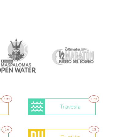
131
120
Travesía
16
15
Duatlón