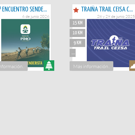
3º ENCUENTRO SENDERISTA - VAMOS PA´L PINO
TRAIÑA TRAIL CEISA COSTA DE MOGÁN
6 de junio 2026
28 y 29 de junio 2025
15 KM
10 KM
9 KM
...
nformación..
Más información..